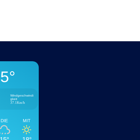
5°
Windgeschwindi
gkeit
37.1Km/h
DIE
MIT
15°
18°