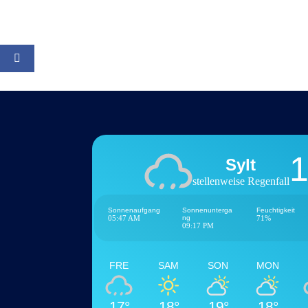
1
Sylt
stellenweise Regenfall
Sonnenaufgang
Sonnenunterga
Feuchtigkeit
05:47 AM
ng
71%
09:17 PM
FRE
SAM
SON
MON
17°
18°
19°
18°