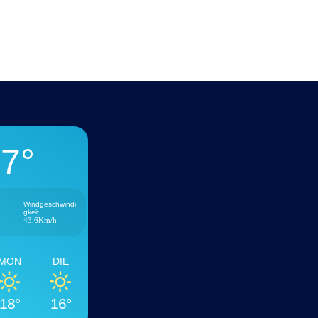
7°
Windgeschwindi
gkeit
43.6Km/h
MON
DIE
18°
16°