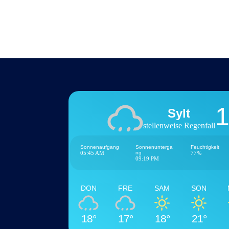
1
Sylt
stellenweise Regenfall
Sonnenaufgang
Sonnenunterga
Feuchtigkeit
05:45 AM
ng
77%
09:19 PM
DON
FRE
SAM
SON
18°
17°
18°
21°